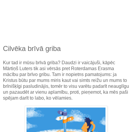
Cilvēka brīvā griba
Kur tad ir mūsu brīvā griba? Daudzi ir vaicājuši, kāpēc
Mārtiņš Luters tik asi vērsās pret Roterdamas Erasma
mācību par brīvo gribu. Tam ir nopietns pamatojums: ja
Kristus būtu par mums miris kaut vai simts reižu un mums to
brīnišķīgi pasludinājis, tomēr to visu varētu padarīt neauglīgu
un pazaudēt ar vienu aplamību, proti, pieņemot, ka mēs paši
spējam darīt to labo, ko vēlamies.