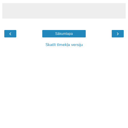
‹
›
Sākumlapa
Skatīt tīmekļa versiju