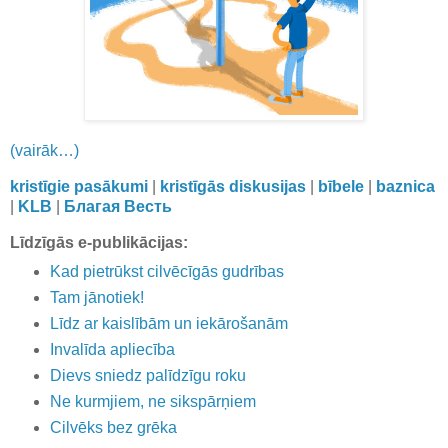
(vairāk…)
kristīgie pasākumi
|
kristīgās diskusijas
|
bībele
|
baznica
|
KLB
|
Благая Весть
Līdzīgās e-publikācijas:
Kad pietrūkst cilvēcīgās gudrības
Tam jānotiek!
Līdz ar kaislībām un iekārošanām
Invalīda apliecība
Dievs sniedz palīdzīgu roku
Ne kurmjiem, ne sikspārņiem
Cilvēks bez grēka