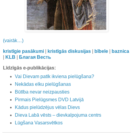
(vairāk…)
kristīgie pasākumi
|
kristīgās diskusijas
|
bībele
|
baznica
|
KLB
|
Благая Весть
Līdzīgās e-publikācijas:
Vai Dievam patīk ikviena pielūgšana?
Nekādas elku pielūgšanas
Būtība nevar neizpausties
Pirmais Pielūgsmes DVD Latvijā
Kādus pielūdzējus vēlas Dievs
Dieva Labā vēsts – dievkalpojuma centrs
Lūgšana Vasarsvētkos