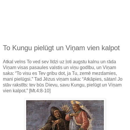
To Kungu pielūgt un Viņam vien kalpot
Atkal velns To ved sev līdzi uz ļoti augstu kalnu un rāda
Viņam visas pasaules valstis un viņu godību, un Viņam
saka: “To visu es Tev gribu dot, ja Tu, zemē mezdamies,
mani pielūgsi.” Tad Jēzus viņam saka: “Atkāpies, sātan! Jo
stāv rakstīts: tev būs Dievu, savu Kungu, pielūgt un Viņam
vien kalpot.” [Mt.4:8-10]