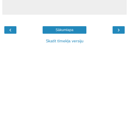
‹
›
Sākumlapa
Skatīt tīmekļa versiju