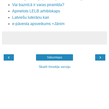
Vai baznīcā ir varas piramīda?
Apmelots LELB arhibīskaps
Latviešu luterāņu kari
e-pāvesta apsveikums +Jānim
‹
›
Sākumlapa
Skatīt tīmekļa versiju