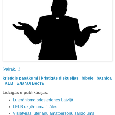
(vairāk…)
kristīgie pasākumi
|
kristīgās diskusijas
|
bībele
|
baznica
|
KLB
|
Благая Весть
Līdzīgās e-publikācijas:
Luterānisma priesterienes Latvijā
LELB uzņēmuma filiāles
Vislatvijas luterjāņu amatpersonu salidojums