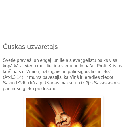
Čūskas uzvarētājs
Svētie pravieši un eņģeļi un lielais evaņģēlistu pulks viss
kopā kā ar vienu muti liecina vienu un to pašu. Proti, Kristus,
kurš pats ir “Āmen, uzticīgais un patiesīgais liecinieks”
(Atkl.3:14), ir mums pavēstījis, ka Viņš ir ieradies ziedot
Savu dzīvību kā atpirkšanas maksu un izlējis Savas asinis
par mūsu grēku piedošanu.