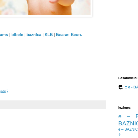
orums
|
bībele
|
baznīca
|
KLB
|
Благая Весть
Lasāmvielai
:: e - 
gāts?
-
Iezīmes
e – 
BAZNIC
e – BAZNI
✞