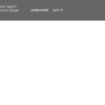
 user-agent
nerate usage
LEARN MORE
GOT IT