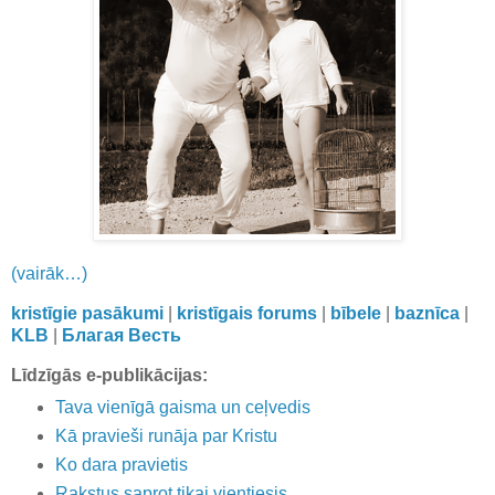
(vairāk…)
kristīgie pasākumi
|
kristīgais forums
|
bībele
|
baznīca
|
KLB
|
Благая Весть
Līdzīgās e-publikācijas:
Tava vienīgā gaisma un ceļvedis
Kā pravieši runāja par Kristu
Ko dara pravietis
Rakstus saprot tikai vientiesis