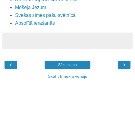
Mošeja Jēzum
Svešas zīmes pašu svētnīcā
Apsolītā ierašanās
‹
›
Sākumlapa
Skatīt tīmekļa versiju