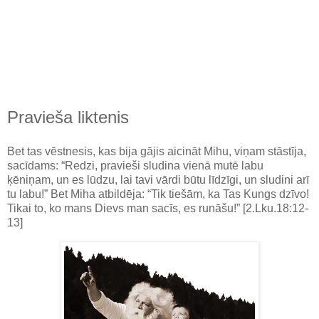
Pravieša liktenis
Bet tas vēstnesis, kas bija gājis aicināt Mihu, viņam stāstīja,
sacīdams: “Redzi, pravieši sludina vienā mutē labu
ķēniņam, un es lūdzu, lai tavi vārdi būtu līdzīgi, un sludini arī
tu labu!” Bet Miha atbildēja: “Tik tiešām, ka Tas Kungs dzīvo!
Tikai to, ko mans Dievs man sacīs, es runāšu!” [2.Lku.18:12-
13]