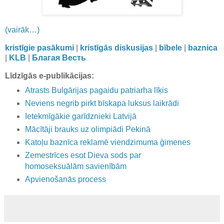
(vairāk…)
kristīgie pasākumi
|
kristīgās diskusijas
|
bībele
|
baznica
|
KLB
|
Благая Весть
Līdzīgās e-publikācijas:
Atrasts Bulgārijas pagaidu patriarha līķis
Neviens negrib pirkt bīskapa luksus laikrādi
Ietekmīgākie garīdznieki Latvijā
Mācītāji brauks uz olimpiādi Pekinā
Katoļu baznīca reklamē viendzimuma ģimenes
Zemestrīces esot Dieva sods par
homoseksuālām savienībām
Apvienošanās process