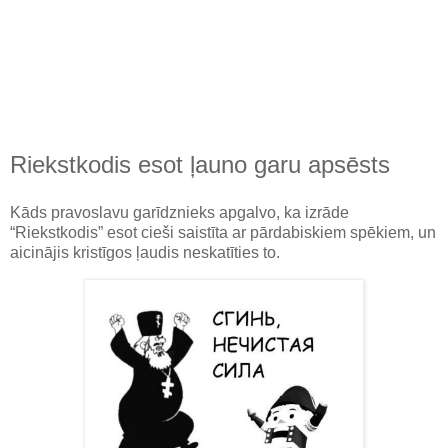
Riekstkodis esot ļauno garu apsēsts
Kāds pravoslavu garīdznieks apgalvo, ka izrāde
“Riekstkodis” esot cieši saistīta ar pārdabiskiem spēkiem, un
aicinājis kristīgos ļaudis neskatīties to.