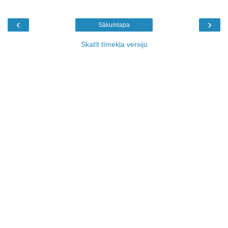
‹
›
Sākumlapa
Skatīt tīmekļa versiju