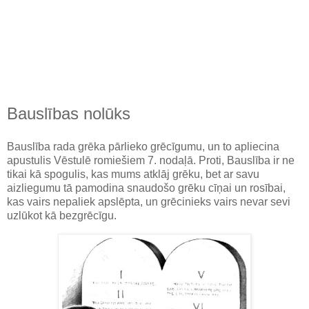
Bauslības nolūks
Bauslība rada grēka pārlieko grēcīgumu, un to apliecina
apustulis Vēstulē romiešiem 7. nodaļā. Proti, Bauslība ir ne
tikai kā spogulis, kas mums atklāj grēku, bet ar savu
aizliegumu tā pamodina snaudošo grēku cīņai un rosībai,
kas vairs nepaliek apslēpta, un grēcinieks vairs nevar sevi
uzlūkot kā bezgrēcīgu.