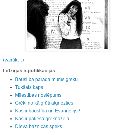
(vairāk…)
Līdzīgās e-publikācijas:
Bauslība parāda mums grēku
Tukšais kaps
Mīlestības noslēpums
Grēki no kā grūti atgriezties
Kas ir bauslība un Evaņģēlijs?
Kas ir patiesa grēknožēla
Dieva baznīcas spēks