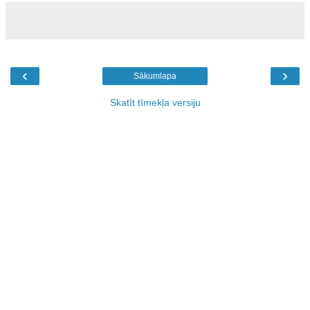
‹
›
Sākumlapa
Skatīt tīmekļa versiju