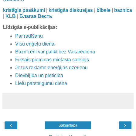
kristīgie pasākumi
|
kristīgās diskusijas
|
bībele
|
baznica
|
KLB
|
Благая Весть
Līdzīgās e-publikācijas:
Par radīšanu
Visu eņģeļu diena
Baznīcēni var palikt bez Vakarēdiena
Fiksais piemiņas mielasta salējējs
Jēzus reklamē enerģijas dzērienu
Dievbijība un pieticība
Lielu pārsteigumu diena
‹
›
Sākumlapa