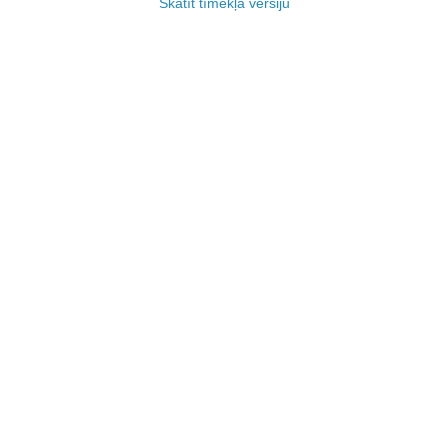
Skatīt tīmekļa versiju