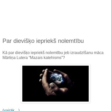
Par dievišķo iepriekš nolemtību
Kā par dievišķo iepriekš nolemtību jeb izraudzīšanu māca
Mārtiņa Lutera “Mazais katehisms”?
(vairāk…)