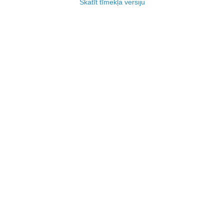
Skatīt tīmekļa versiju