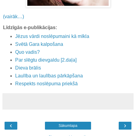
(vairāk…)
Līdzīgās e-publikācijas:
Jēzus vārdi noslēpumaini kā mīkla
Svētā Gara kalpošana
Quo vadis?
Par slēgtu dievgaldu [2.daļa]
Dieva brālis
Laulība un laulības pārkāpšana
Respekts noslēpuma priekšā
‹
›
Sākumlapa