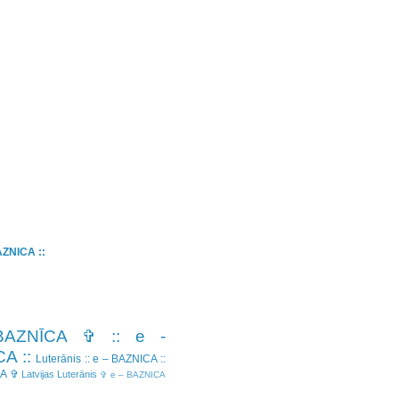
BAZNICA ::
BAZNĪCA ✞
:: e -
A ::
Luterānis
:: e – BAZNICA ::
CA ✞
Latvijas Luterānis
✞ e – BAZNICA