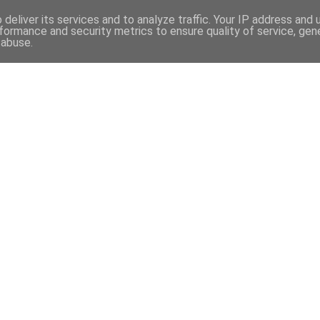
deliver its services and to analyze traffic. Your IP address and
formance and security metrics to ensure quality of service, ge
 abuse.