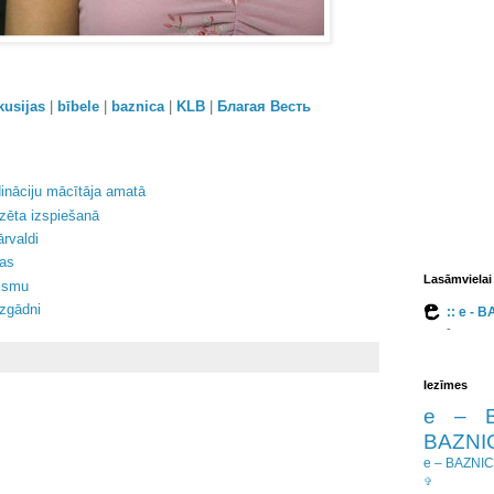
kusijas
|
bībele
|
baznica
|
KLB
|
Благая Весть
ināciju mācītāja amatā
zēta izspiešanā
ārvaldi
bas
Lasāmvielai
nismu
izgādni
:: e - 
-
Iezīmes
e – 
BAZNIC
e – BAZNI
✞