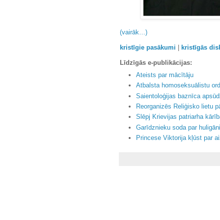
(vairāk…)
kristīgie pasākumi
|
kristīgās dis
Līdzīgās e-publikācijas:
Ateists par mācītāju
Atbalsta homoseksuālistu ord
Saientoloģijas baznīca apsūd
Reorganizēs Reliģisko lietu p
Slēpj Krievijas patriarha kārī
Garīdznieku soda par huligā
Princese Viktorija kļūst par a