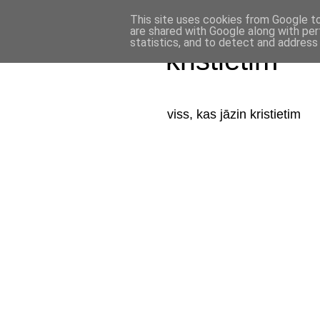
This site uses cookies from Google to 
are shared with Google along with per
statistics, and to detect and address
kristietim
viss, kas jāzin kristietim