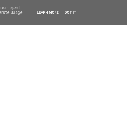
 user-agent
nerate usage
LEARN MORE
GOT IT