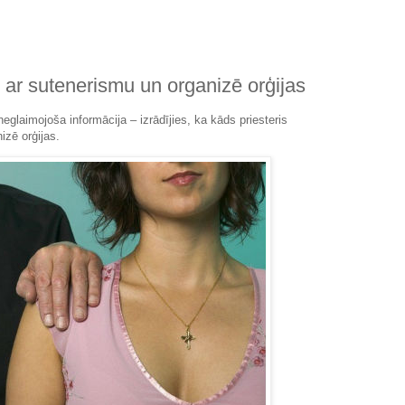
 ar sutenerismu un organizē orģijas
eglaimojoša informācija – izrādījies, ka kāds priesteris
izē orģijas.