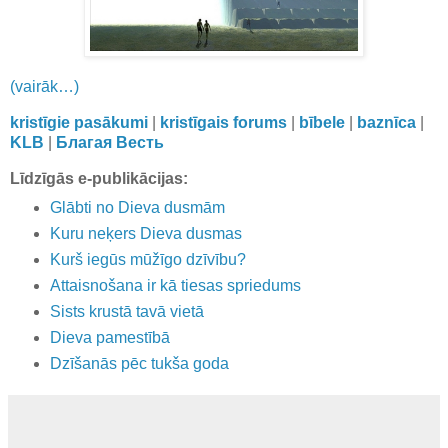
(vairāk…)
kristīgie pasākumi
|
kristīgais forums
|
bībele
|
baznīca
|
KLB
|
Благая Весть
Līdzīgās e-publikācijas:
Glābti no Dieva dusmām
Kuru neķers Dieva dusmas
Kurš iegūs mūžīgo dzīvību?
Attaisnošana ir kā tiesas spriedums
Sists krustā tavā vietā
Dieva pamestībā
Dzīšanās pēc tukša goda