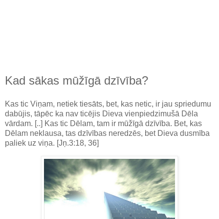
Kad sākas mūžīgā dzīvība?
Kas tic Viņam, netiek tiesāts, bet, kas netic, ir jau spriedumu
dabūjis, tāpēc ka nav ticējis Dieva vienpiedzimušā Dēla
vārdam. [..] Kas tic Dēlam, tam ir mūžīgā dzīvība. Bet, kas
Dēlam neklausa, tas dzīvības neredzēs, bet Dieva dusmība
paliek uz viņa. [Jņ.3:18, 36]