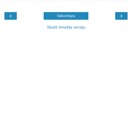
‹
›
Sākumlapa
Skatīt tīmekļa versiju