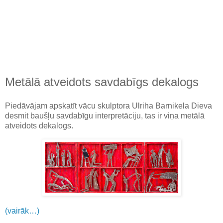
Metālā atveidots savdabīgs dekalogs
Piedāvājam apskatīt vācu skulptora Ulriha Barnikela Dieva
desmit baušļu savdabīgu interpretāciju, tas ir viņa metālā
atveidots dekalogs.
(vairāk…)