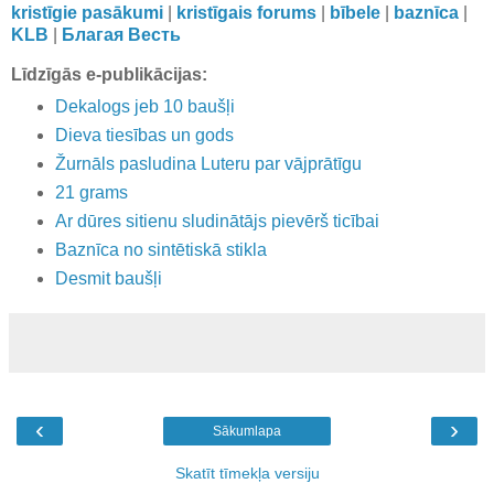
kristīgie pasākumi
|
kristīgais forums
|
bībele
|
baznīca
|
KLB
|
Благая Весть
Līdzīgās e-publikācijas:
Dekalogs jeb 10 baušļi
Dieva tiesības un gods
Žurnāls pasludina Luteru par vājprātīgu
21 grams
Ar dūres sitienu sludinātājs pievērš ticībai
Baznīca no sintētiskā stikla
Desmit baušļi
‹
›
Sākumlapa
Skatīt tīmekļa versiju