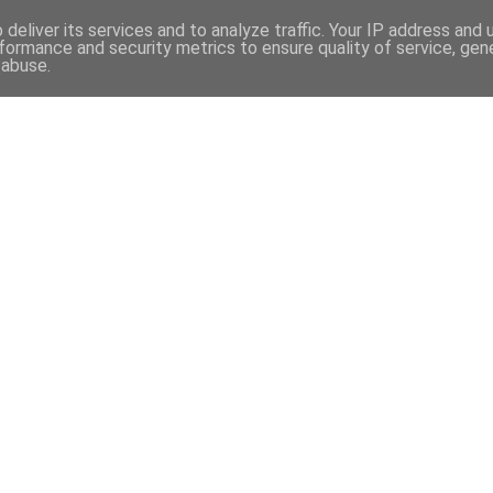
deliver its services and to analyze traffic. Your IP address and
formance and security metrics to ensure quality of service, ge
 abuse.