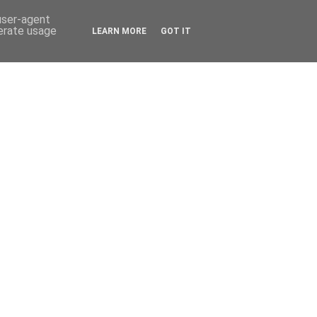
 user-agent
nerate usage
LEARN MORE
GOT IT