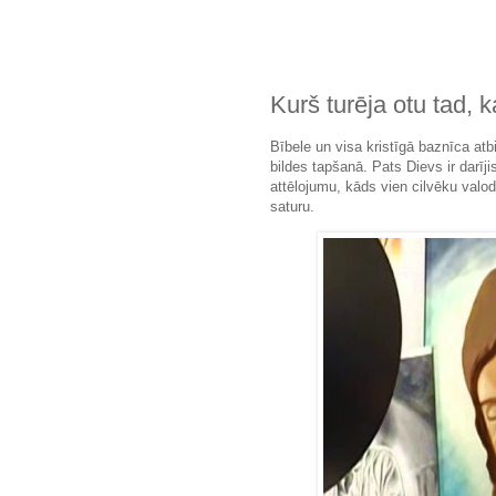
Kurš turēja otu tad, k
Bībele un visa kristīgā baznīca atbi
bildes tapšanā. Pats Dievs ir darī
attēlojumu, kāds vien cilvēku valo
saturu.