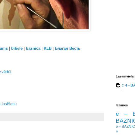
orums
|
bībele
|
baznīca
|
KLB
|
Благая Весть
zvērtēt
Lasāmvielai
:: e - 
-
s lasīšanu
Iezīmes
e – 
BAZNIC
e – BAZNI
✞