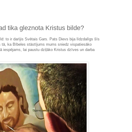
ad tika gleznota Kristus bilde?
ld: to ir darījis Svētais Gars. Pats Dievs bija līdzdalīgs šīs
jis tā, ka Bībeles stāstījums mums sniedz vispatiesāko
dā iespējams, lai paustu dziļāko Kristus dzīves un darba