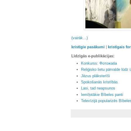
(vairāk…)
kristīgie pasākumi
|
kristīgais f
Līdzīgās e-publikācijas:
Konkurss: Фотожаба
Reliģisko lietu pārvalde lūdz i
Jēzus plāksterīši
Spokošanās kristībās
Lasi, tad neapsunos
Iemīļotākie Bībeles panti
Televīzijā popularizēs Bībele