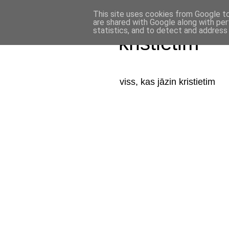
This site uses cookies from Google to 
are shared with Google along with per
statistics, and to detect and address
kristietim
viss, kas jāzin kristietim