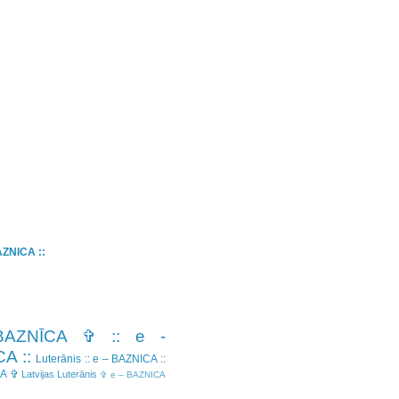
BAZNICA ::
BAZNĪCA ✞
:: e -
A ::
Luterānis
:: e – BAZNICA ::
CA ✞
Latvijas Luterānis
✞ e – BAZNICA