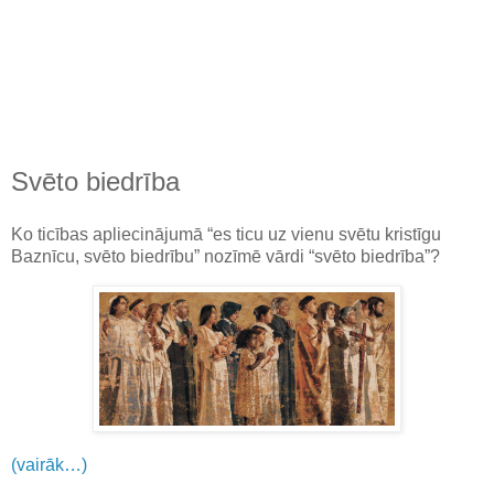
Svēto biedrība
Ko ticības apliecinājumā “es ticu uz vienu svētu kristīgu
Baznīcu, svēto biedrību” nozīmē vārdi “svēto biedrība”?
(vairāk…)