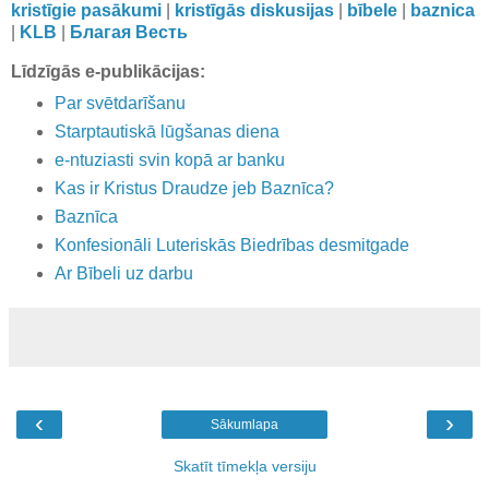
kristīgie pasākumi
|
kristīgās diskusijas
|
bībele
|
baznica
|
KLB
|
Благая Весть
Līdzīgās e-publikācijas:
Par svētdarīšanu
Starptautiskā lūgšanas diena
e-ntuziasti svin kopā ar banku
Kas ir Kristus Draudze jeb Baznīca?
Baznīca
Konfesionāli Luteriskās Biedrības desmitgade
Ar Bībeli uz darbu
‹
›
Sākumlapa
Skatīt tīmekļa versiju