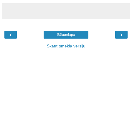
‹
›
Sākumlapa
Skatīt tīmekļa versiju