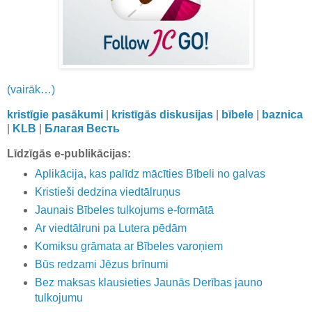
(vairāk…)
kristīgie pasākumi
|
kristīgās diskusijas
|
bībele
|
baznica
|
KLB
|
Благая Весть
Līdzīgās e-publikācijas:
Aplikācija, kas palīdz mācīties Bībeli no galvas
Kristieši dedzina viedtālruņus
Jaunais Bībeles tulkojums e-formātā
Ar viedtālruni pa Lutera pēdām
Komiksu grāmata ar Bībeles varoņiem
Būs redzami Jēzus brīnumi
Bez maksas klausieties Jaunās Derības jauno
tulkojumu