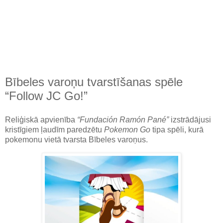
Bībeles varoņu tvarstīšanas spēle
“Follow JC Go!”
Reliģiskā apvienība
“Fundación Ramón Pané”
izstrādājusi
kristīgiem ļaudīm paredzētu
Pokemon Go
tipa spēli, kurā
pokemonu vietā tvarsta Bībeles varoņus.