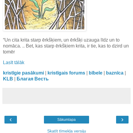
“Un cita krita starp ērkšķiem, un ērkšķi uzauga līdz un to
nomāca. .. Bet, kas starp ērkšķiem krita, ir tie, kas to dzird un
tomēr
Lasīt tālāk
kristīgie pasākumi
|
kristīgais forums
|
bībele
|
baznīca
|
KLB
|
Благая Весть
‹
›
Sākumlapa
Skatīt tīmekļa versiju