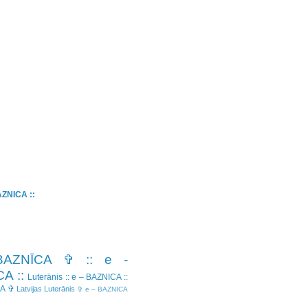
BAZNICA ::
BAZNĪCA ✞
:: e -
A ::
Luterānis
:: e – BAZNICA ::
CA ✞
Latvijas Luterānis
✞ e – BAZNICA