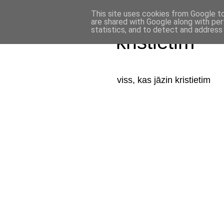
This site uses cookies from Google to 
are shared with Google along with per
statistics, and to detect and address
kristietim
viss, kas jāzin kristietim