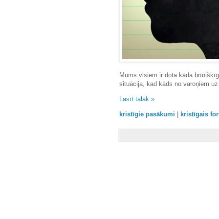
Mums visiem ir dota kāda brīnišķīga
situācija, kad kāds no varoņiem uz 
Lasīt tālāk »
kristīgie pasākumi
|
kristīgais f