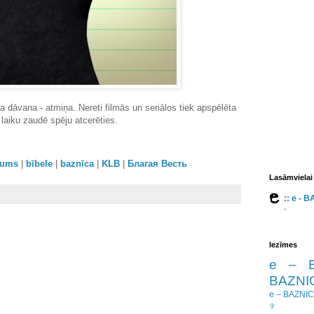
 dāvana ­- atmiņa. Nereti filmās un seriālos tiek apspēlēta
laiku zaudē spēju atcerēties.
orums
|
bībele
|
baznīca
|
KLB
|
Благая Весть
Lasāmvielai
:: e - 
-
Iezīmes
e – 
BAZNIC
e – BAZNI
✞