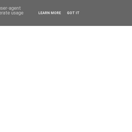
 user-agent
nerate usage
LEARN MORE
GOT IT