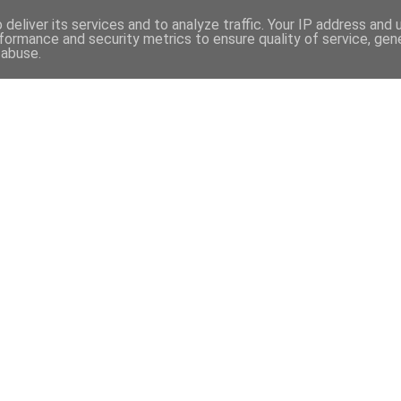
deliver its services and to analyze traffic. Your IP address and
formance and security metrics to ensure quality of service, ge
 abuse.