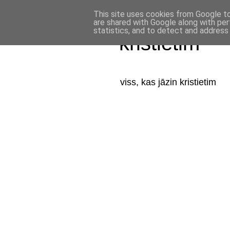
This site uses cookies from Google to 
are shared with Google along with per
statistics, and to detect and address
kristietim
viss, kas jāzin kristietim