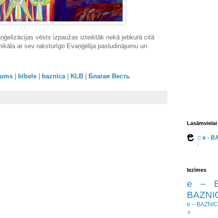
ģelizācijas vēsts izpaužas izteiktāk nekā jebkurā citā
nikāla ar sev raksturīgo Evaņģēlija pasludinājumu un
orums
|
bībele
|
baznīca
|
KLB
|
Благая Весть
Lasāmvielai
:: e - 
-
Iezīmes
e – 
BAZNIC
e – BAZNI
✞