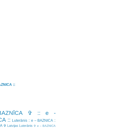
BAZNICA ::
BAZNĪCA ✞
:: e -
A ::
Luterānis
:: e – BAZNICA ::
CA ✞
Latvijas Luterānis
✞ e – BAZNICA