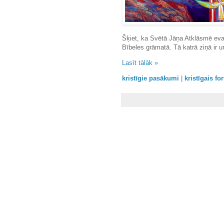
Šķiet, ka Svētā Jāņa Atklāsmē evaņ
Bībeles grāmatā. Tā katrā ziņā ir u
Lasīt tālāk »
kristīgie pasākumi
|
kristīgais f