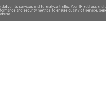
deliver its services and to analyze traffic. Your IP address and
formance and security metrics to ensure quality of service, ge
 abuse.