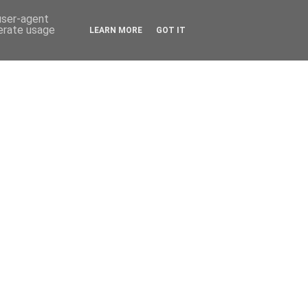
 user-agent
nerate usage
LEARN MORE
GOT IT