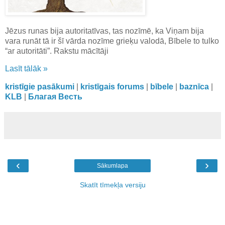
Jēzus runas bija autoritatīvas, tas nozīmē, ka Viņam bija
vara runāt tā ir šī vārda nozīme grieķu valodā, Bībele to tulko
“ar autoritāti”. Rakstu mācītāji
Lasīt tālāk »
kristīgie pasākumi
|
kristīgais forums
|
bībele
|
baznīca
|
KLB
|
Благая Весть
‹
›
Sākumlapa
Skatīt tīmekļa versiju