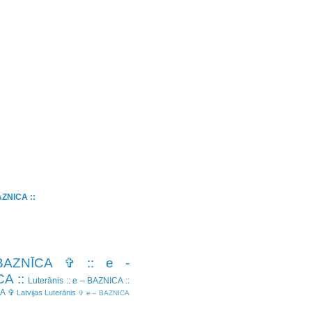
BAZNICA ::
BAZNĪCA ✞
:: e -
A ::
Luterānis
:: e – BAZNICA ::
CA ✞
Latvijas Luterānis
✞ e – BAZNICA