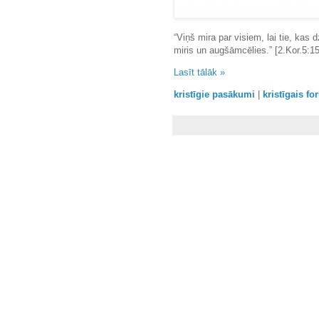
“Viņš mira par visiem, lai tie, kas
miris un augšāmcēlies.” [2.Kor.5:
Lasīt tālāk »
kristīgie pasākumi
|
kristīgais f