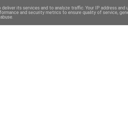
deliver its services and to analyze traffic. Your IP address and
formance and security metrics to ensure quality of service, ge
 abuse.