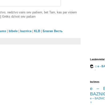
 dzīvo, nedzīvo vairs sev pašiem, bet Tam, kas par viņiem
15] Grēks dzīvot sev pašam
orums
|
bībele
|
baznīca
|
KLB
|
Благая Весть
Lasāmvielai
:: e - 
-
Iezīmes
e – 
BAZNIC
e – BAZNI
✞