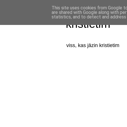
This site uses cookies from Google to 
are shared with Google along with per
statistics, and to detect and address
kristietim
viss, kas jāzin kristietim