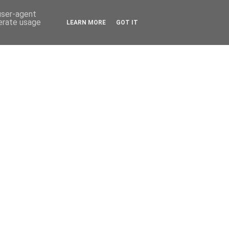
 user-agent
nerate usage
LEARN MORE
GOT IT