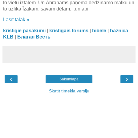
to vietu iztālēm. Un Ābrahams paņēma dedzināmo malku un
to uzlika Īzakam, savam dēlam. ..un abi
Lasīt tālāk »
kristīgie pasākumi
|
kristīgais forums
|
bībele
|
baznīca
|
KLB
|
Благая Весть
‹
›
Sākumlapa
Skatīt tīmekļa versiju