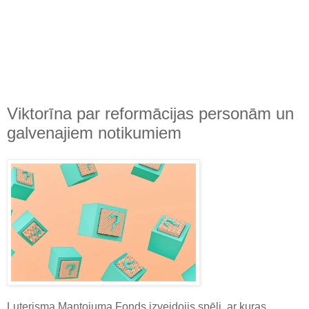
Viktorīna par reformācijas personām un
galvenajiem notikumiem
Luterisma Mantojuma Fonds izveidojis spēli, ar kuras