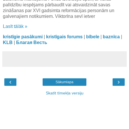
palīdzību iespējams pārbaudīt vai atsvaidzināt savas
zināšanas par XVI gadsimta reformācijas personām un
galvenajiem notikumiem. Viktorīna sevī ietver
Lasīt tālāk »
kristīgie pasākumi
|
kristīgais forums
|
bībele
|
baznīca
|
KLB
|
Благая Весть
‹
›
Sākumlapa
Skatīt tīmekļa versiju