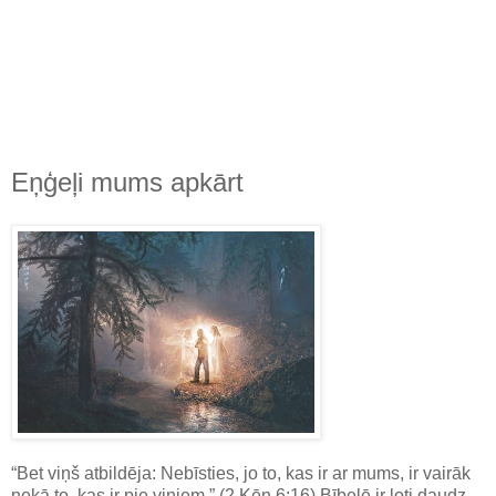
Eņģeļi mums apkārt
“Bet viņš atbildēja: Nebīsties, jo to, kas ir ar mums, ir vairāk
nekā to, kas ir pie viņiem.” (2.Ķēn.6:16) Bībelē ir ļoti daudz