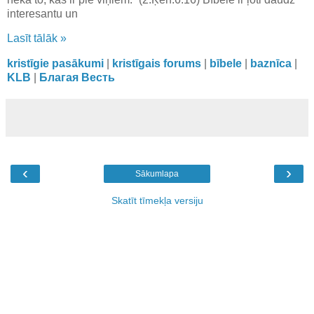
interesantu un
Lasīt tālāk »
kristīgie pasākumi
|
kristīgais forums
|
bībele
|
baznīca
|
KLB
|
Благая Весть
‹
›
Sākumlapa
Skatīt tīmekļa versiju