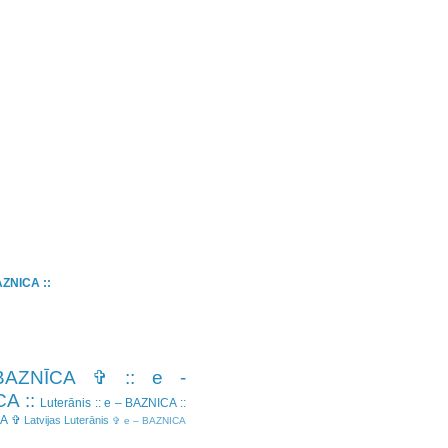
BAZNICA ::
BAZNĪCA ✞
:: e -
A ::
Luterānis
:: e – BAZNICA ::
CA ✞
Latvijas Luterānis
✞ e – BAZNICA