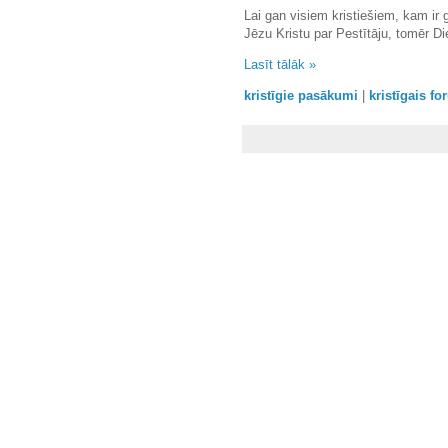
Lai gan visiem kristiešiem, kam ir g
Jēzu Kristu par Pestītāju, tomēr Die
Lasīt tālāk »
kristīgie pasākumi
|
kristīgais f