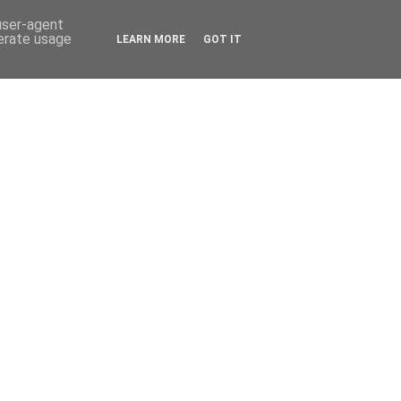
 user-agent
nerate usage
LEARN MORE
GOT IT