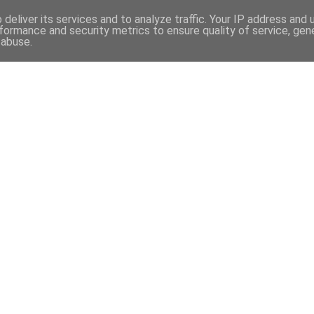
deliver its services and to analyze traffic. Your IP address and
formance and security metrics to ensure quality of service, ge
 abuse.