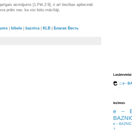
arīgais aicinājums [1.Pēt.2:9], ir arī tiesības apliecināt
va prāts nav, ka visi būtu mācītāji,
orums
|
bībele
|
baznīca
|
KLB
|
Благая Весть
Lasāmvielai
:: e - 
-
Iezīmes
e – 
BAZNIC
e – BAZNI
✞