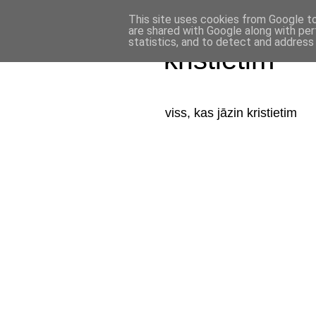
This site uses cookies from Google to 
are shared with Google along with per
statistics, and to detect and address
kristietim
viss, kas jāzin kristietim