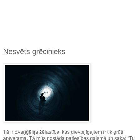
Nesvēts grēcinieks
Tā ir Evaņģēlija žēlastība, kas dievbijīgajiem ir tik grūti
aptverama. Tā mūs nostāda patiesības gaismā un saka: “Tu