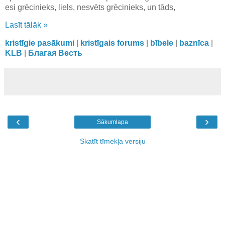
esi grēcinieks, liels, nesvēts grēcinieks, un tāds,
Lasīt tālāk »
kristīgie pasākumi
|
kristīgais forums
|
bībele
|
baznīca
|
KLB
|
Благая Весть
‹
›
Sākumlapa
Skatīt tīmekļa versiju