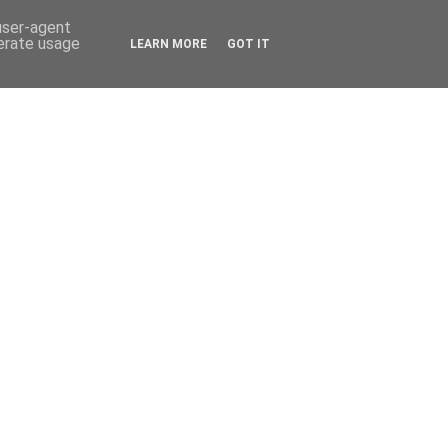
 user-agent
nerate usage
LEARN MORE
GOT IT