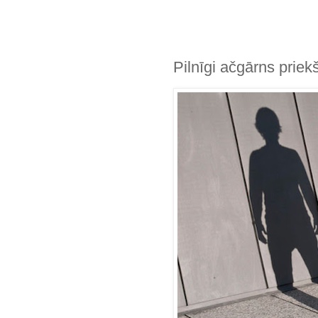
Pilnīgi ačgārns priek