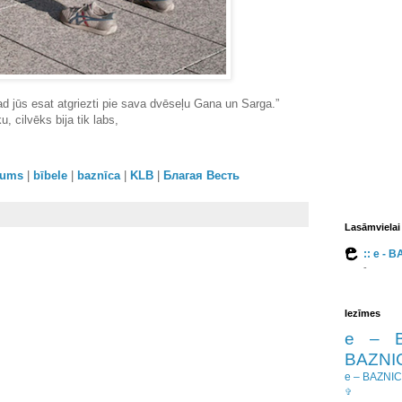
gad jūs esat atgriezti pie sava dvēseļu Gana un Sarga.”
, cilvēks bija tik labs,
orums
|
bībele
|
baznīca
|
KLB
|
Благая Весть
Lasāmvielai
:: e - 
-
Iezīmes
e – 
BAZNIC
e – BAZNI
✞