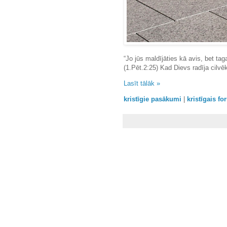
“Jo jūs maldījāties kā avis, bet ta
(1.Pēt.2:25) Kad Dievs radīja cilvēku
Lasīt tālāk »
kristīgie pasākumi
|
kristīgais f