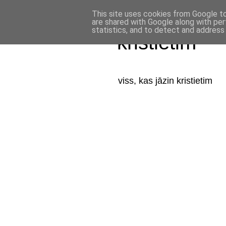
This site uses cookies from Google to 
are shared with Google along with per
statistics, and to detect and address
kristietim
viss, kas jāzin kristietim