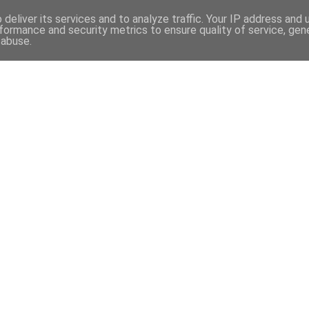
deliver its services and to analyze traffic. Your IP address and
formance and security metrics to ensure quality of service, ge
 abuse.