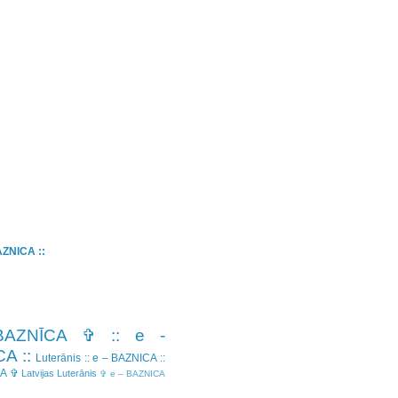
BAZNICA ::
BAZNĪCA ✞
:: e -
A ::
Luterānis
:: e – BAZNICA ::
CA ✞
Latvijas Luterānis
✞ e – BAZNICA