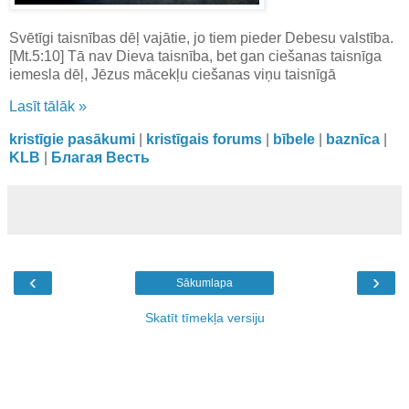
Svētīgi taisnības dēļ vajātie, jo tiem pieder Debesu valstība.
[Mt.5:10] Tā nav Dieva taisnība, bet gan ciešanas taisnīga
iemesla dēļ, Jēzus mācekļu ciešanas viņu taisnīgā
Lasīt tālāk »
kristīgie pasākumi
|
kristīgais forums
|
bībele
|
baznīca
|
KLB
|
Благая Весть
‹
›
Sākumlapa
Skatīt tīmekļa versiju