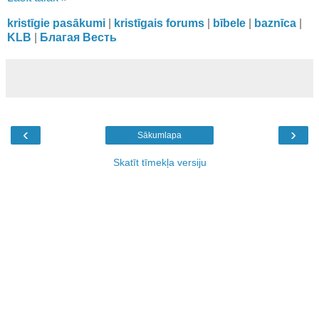
kristīgie pasākumi
|
kristīgais forums
|
bībele
|
baznīca
|
KLB
|
Благая Весть
‹
›
Sākumlapa
Skatīt tīmekļa versiju