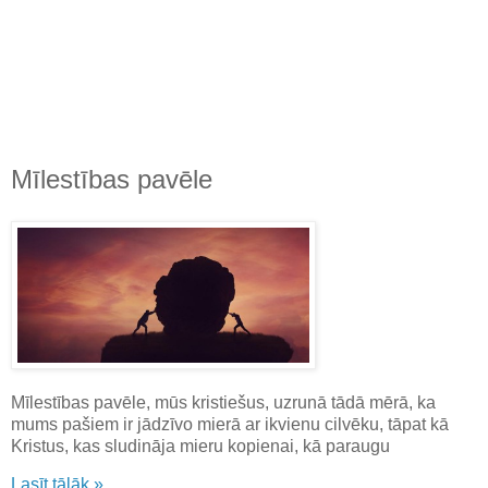
Mīlestības pavēle
Mīlestības pavēle, mūs kristiešus, uzrunā tādā mērā, ka
mums pašiem ir jādzīvo mierā ar ikvienu cilvēku, tāpat kā
Kristus, kas sludināja mieru kopienai, kā paraugu
Lasīt tālāk »