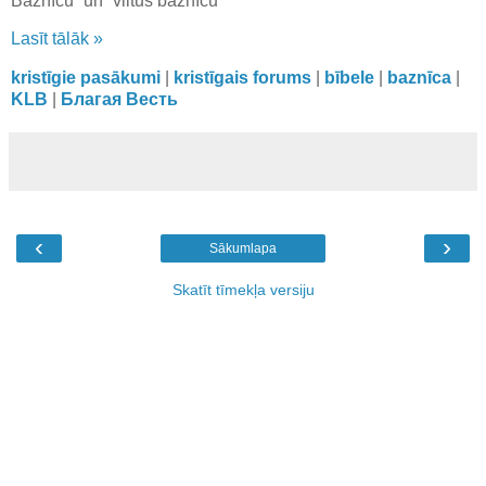
Baznīcu” un “viltus baznīcu”
Lasīt tālāk »
kristīgie pasākumi
|
kristīgais forums
|
bībele
|
baznīca
|
KLB
|
Благая Весть
‹
›
Sākumlapa
Skatīt tīmekļa versiju