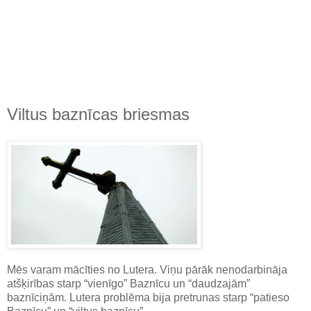
Viltus baznīcas briesmas
Mēs varam mācīties no Lutera. Viņu pārāk nenodarbināja
atšķirības starp “vienīgo” Baznīcu un “daudzajām”
baznīciņām. Lutera problēma bija pretrunas starp “patieso