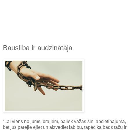
Bauslība ir audzinātāja
“Lai viens no jums, brāļiem, paliek važās šinī apcietinājumā,
bet jūs pārējie ejiet un aizvediet labību, tāpēc ka bads taču ir