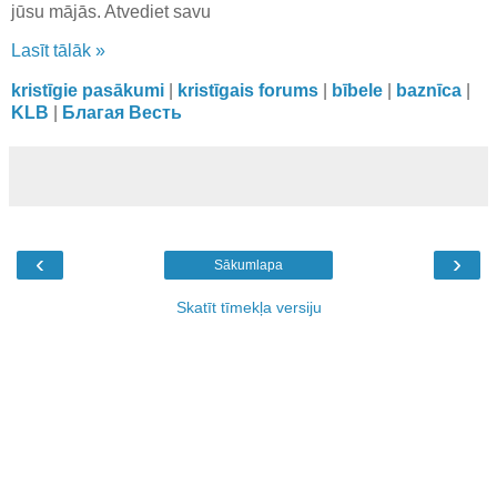
jūsu mājās. Atvediet savu
Lasīt tālāk »
kristīgie pasākumi
|
kristīgais forums
|
bībele
|
baznīca
|
KLB
|
Благая Весть
‹
›
Sākumlapa
Skatīt tīmekļa versiju