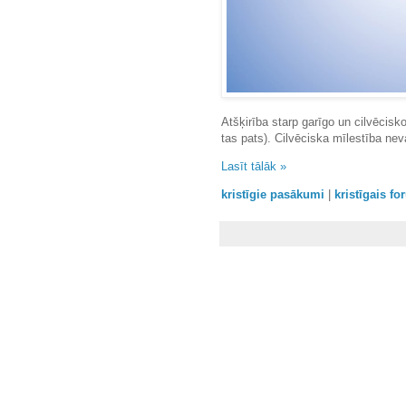
Atšķirība starp garīgo un cilvēcisk
tas pats). Cilvēciska mīlestība neva
Lasīt tālāk »
kristīgie pasākumi
|
kristīgais f