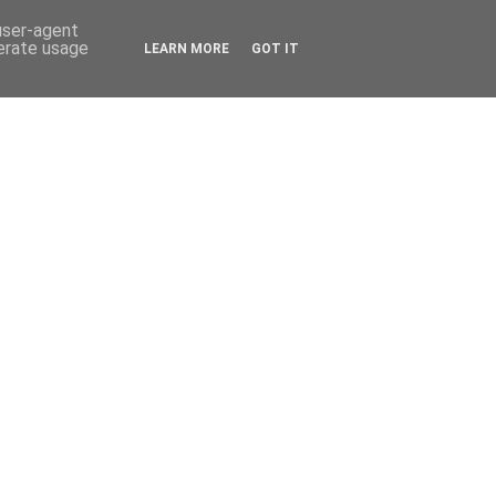
 user-agent
nerate usage
LEARN MORE
GOT IT