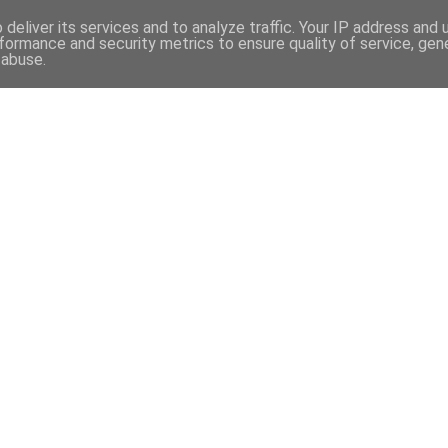
deliver its services and to analyze traffic. Your IP address and
formance and security metrics to ensure quality of service, ge
 abuse.