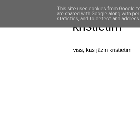
This site uses cookies from Google to 
are shared with Google along with per
statistics, and to detect and address
kristietim
viss, kas jāzin kristietim