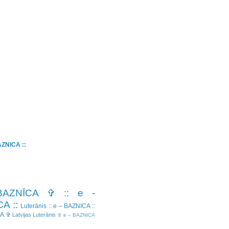
BAZNICA ::
BAZNĪCA ✞
:: e -
A ::
Luterānis
:: e – BAZNICA ::
CA ✞
Latvijas Luterānis
✞ e – BAZNICA