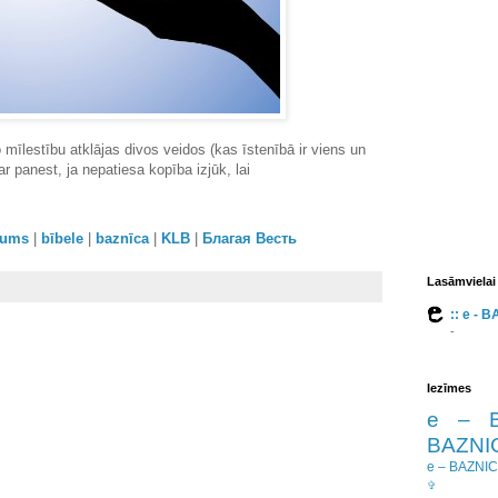
o mīlestību atklājas divos veidos (kas īstenībā ir viens un
r panest, ja nepatiesa kopība izjūk, lai
orums
|
bībele
|
baznīca
|
KLB
|
Благая Весть
Lasāmvielai
:: e - 
-
Iezīmes
e – 
BAZNIC
e – BAZNI
✞