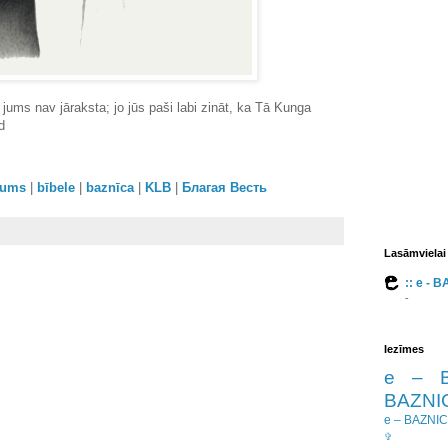
 jums nav jāraksta; jo jūs paši labi zināt, ka Tā Kunga
d
orums
|
bībele
|
baznīca
|
KLB
|
Благая Весть
Lasāmvielai
:: e - 
-
Iezīmes
e – 
BAZNIC
e – BAZNI
✞