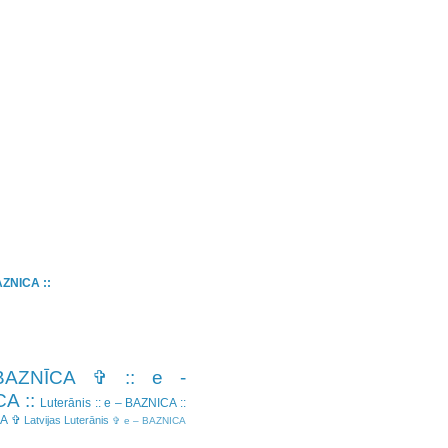
BAZNICA ::
BAZNĪCA ✞
:: e -
A ::
Luterānis
:: e – BAZNICA ::
CA ✞
Latvijas Luterānis
✞ e – BAZNICA