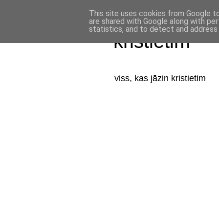
This site uses cookies from Google to 
are shared with Google along with per
statistics, and to detect and address
kristietim
viss, kas jāzin kristietim