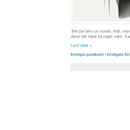
”Bet par laiku un stundu, brāļi, man
diena nāk tāpat kā zaglis naktī. Ka
Lasīt tālāk »
kristīgie pasākumi
|
kristīgais f