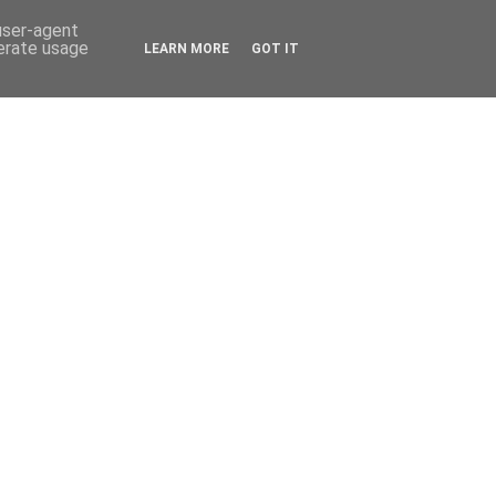
 user-agent
nerate usage
LEARN MORE
GOT IT