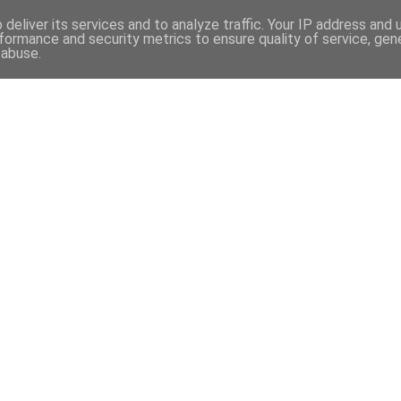
deliver its services and to analyze traffic. Your IP address and
formance and security metrics to ensure quality of service, ge
 abuse.