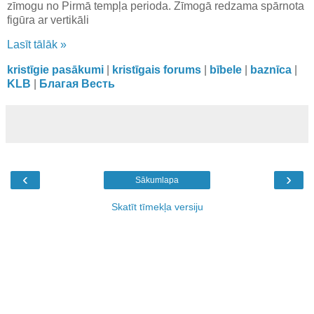
zīmogu no Pirmā tempļa perioda. Zīmogā redzama spārnota
figūra ar vertikāli
Lasīt tālāk »
kristīgie pasākumi
|
kristīgais forums
|
bībele
|
baznīca
|
KLB
|
Благая Весть
‹
›
Sākumlapa
Skatīt tīmekļa versiju