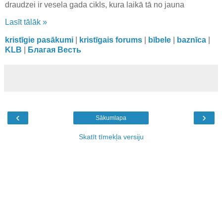
draudzei ir vesela gada cikls, kura laikā tā no jauna
Lasīt tālāk »
kristīgie pasākumi
|
kristīgais forums
|
bībele
|
baznīca
|
KLB
|
Благая Весть
‹
›
Sākumlapa
Skatīt tīmekļa versiju