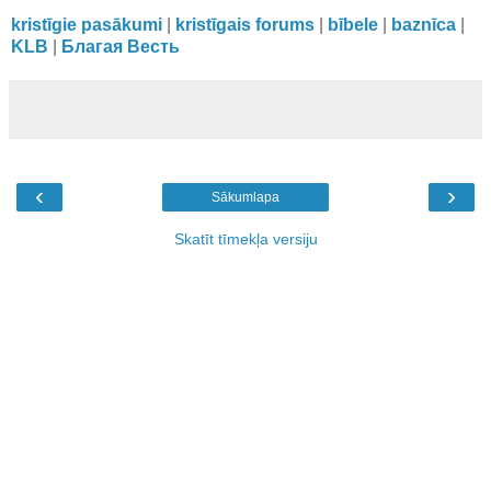
kristīgie pasākumi
|
kristīgais forums
|
bībele
|
baznīca
|
KLB
|
Благая Весть
‹
›
Sākumlapa
Skatīt tīmekļa versiju