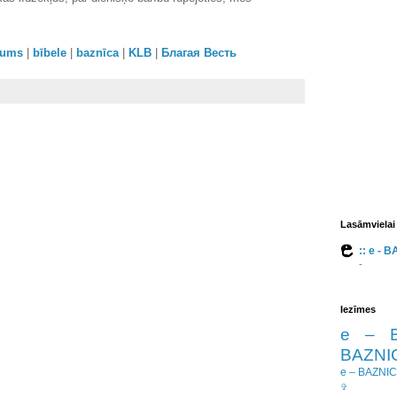
orums
|
bībele
|
baznīca
|
KLB
|
Благая Весть
Lasāmvielai
:: e - 
-
Iezīmes
e – 
BAZNIC
e – BAZNI
✞