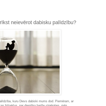
rīkst neievērot dabisku palīdzību?
palīdzība, kuru Dievs dabiski mums dod. Piemēram, ar
s līdzekļus, par dienišķo barību rūpējoties, mēs