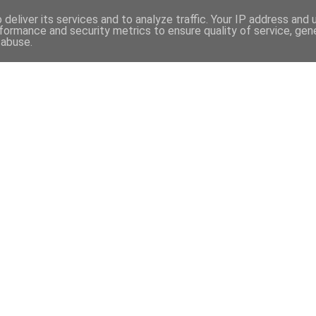
deliver its services and to analyze traffic. Your IP address and
formance and security metrics to ensure quality of service, ge
 abuse.