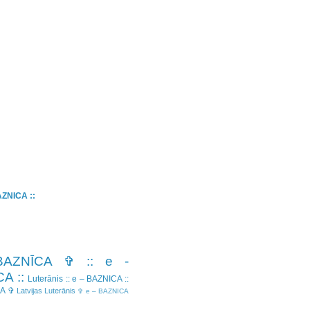
BAZNICA ::
BAZNĪCA ✞
:: e -
A ::
Luterānis
:: e – BAZNICA ::
CA ✞
Latvijas Luterānis
✞ e – BAZNICA