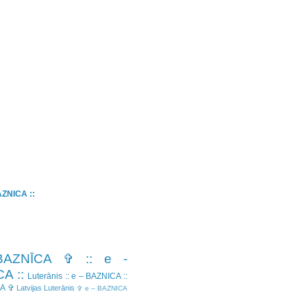
BAZNICA ::
BAZNĪCA ✞
:: e -
A ::
Luterānis
:: e – BAZNICA ::
CA ✞
Latvijas Luterānis
✞ e – BAZNICA