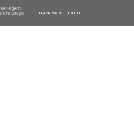
 user-agent
nerate usage
LEARN MORE
GOT IT