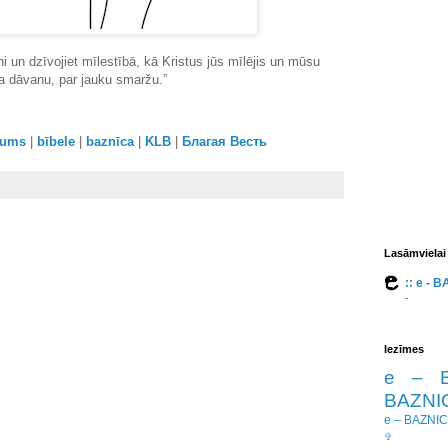
i un dzīvojiet mīlestībā, kā Kristus jūs mīlējis un mūsu
a dāvanu, par jauku smaržu.”
orums
|
bībele
|
baznīca
|
KLB
|
Благая Весть
Lasāmvielai
:: e - 
-
Iezīmes
e – 
BAZNIC
e – BAZNI
✞