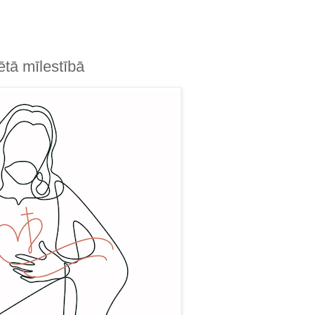
tā mīlestībā