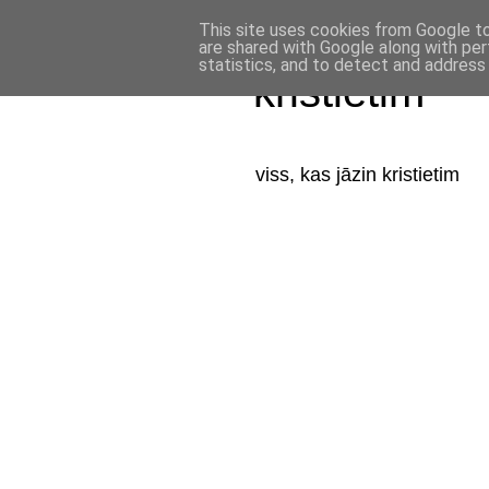
This site uses cookies from Google to 
are shared with Google along with per
statistics, and to detect and address
kristietim
viss, kas jāzin kristietim