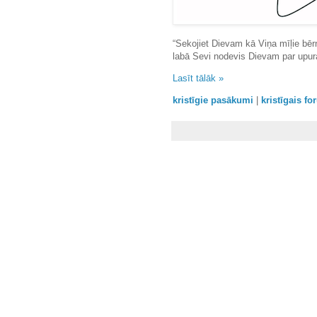
“Sekojiet Dievam kā Viņa mīļie bērn
labā Sevi nodevis Dievam par upur
Lasīt tālāk »
kristīgie pasākumi
|
kristīgais f