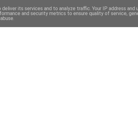
deliver its services and to analyze traffic. Your IP address and
formance and security metrics to ensure quality of service, ge
 abuse.