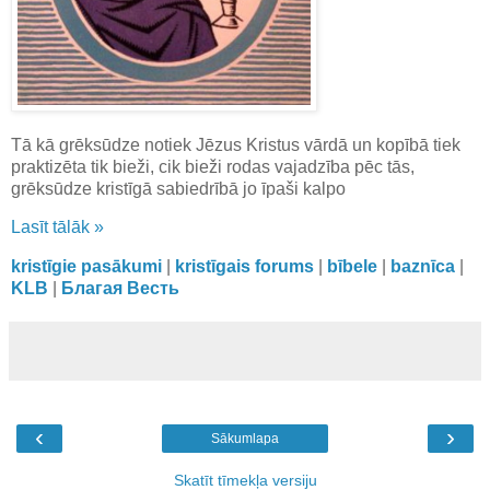
Tā kā grēksūdze notiek Jēzus Kristus vārdā un kopībā tiek
praktizēta tik bieži, cik bieži rodas vajadzība pēc tās,
grēksūdze kristīgā sabiedrībā jo īpaši kalpo
Lasīt tālāk »
kristīgie pasākumi
|
kristīgais forums
|
bībele
|
baznīca
|
KLB
|
Благая Весть
‹
›
Sākumlapa
Skatīt tīmekļa versiju