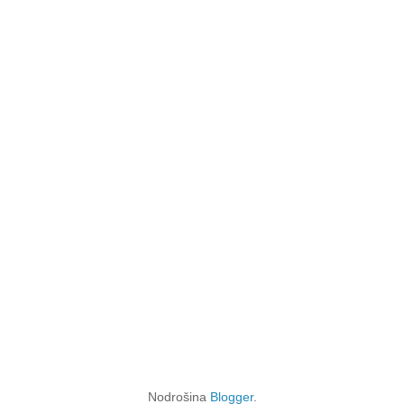
Nodrošina
Blogger
.