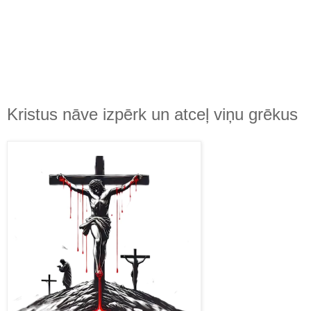
Kristus nāve izpērk un atceļ viņu grēkus