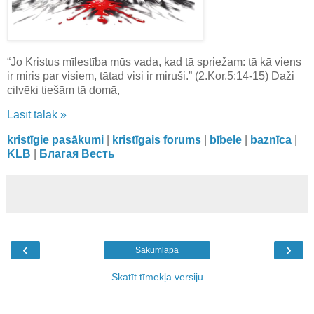
“Jo Kristus mīlestība mūs vada, kad tā spriežam: tā kā viens
ir miris par visiem, tātad visi ir miruši.” (2.Kor.5:14-15) Daži
cilvēki tiešām tā domā,
Lasīt tālāk »
kristīgie pasākumi
|
kristīgais forums
|
bībele
|
baznīca
|
KLB
|
Благая Весть
‹
›
Sākumlapa
Skatīt tīmekļa versiju