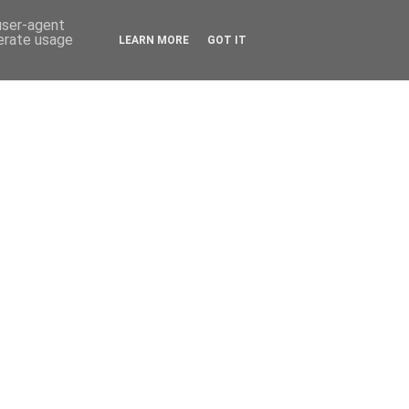
 user-agent
nerate usage
LEARN MORE
GOT IT