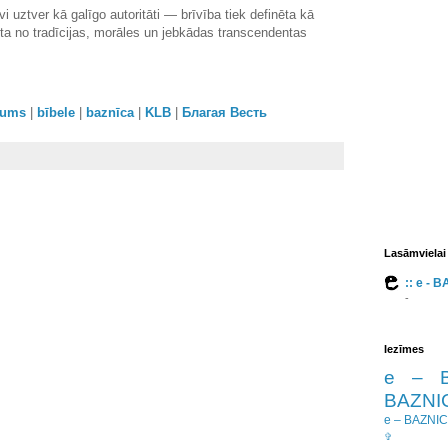
 uztver kā galīgo autoritāti — brīvība tiek definēta kā
ota no tradīcijas, morāles un jebkādas transcendentas
orums
|
bībele
|
baznīca
|
KLB
|
Благая Весть
Lasāmvielai
:: e - 
-
Iezīmes
e – 
BAZNIC
e – BAZNI
✞