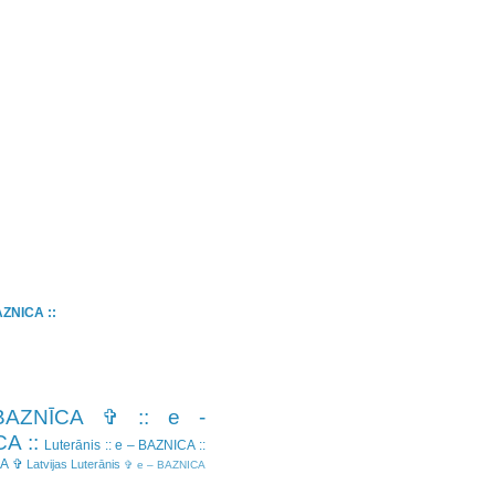
BAZNICA ::
BAZNĪCA ✞
:: e -
A ::
Luterānis
:: e – BAZNICA ::
CA ✞
Latvijas Luterānis
✞ e – BAZNICA