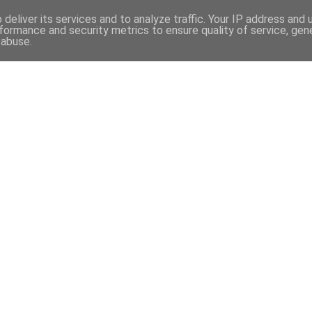
deliver its services and to analyze traffic. Your IP address and
formance and security metrics to ensure quality of service, ge
 abuse.