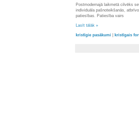
Postmodernajā laikmetā cilvēks sevi
individuāla pašnoteikšanās, atbrīv
patiesības. Patiesība vairs
Lasīt tālāk »
kristīgie pasākumi
|
kristīgais f