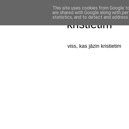
This site uses cookies from Google to 
are shared with Google along with per
statistics, and to detect and address
kristietim
viss, kas jāzin kristietim