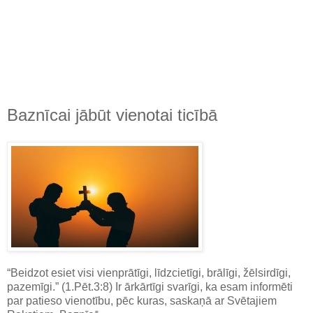
Baznīcai jābūt vienotai ticībā
“Beidzot esiet visi vienprātīgi, līdzcietīgi, brālīgi, žēlsirdīgi,
pazemīgi.” (1.Pēt.3:8) Ir ārkārtīgi svarīgi, ka esam informēti
par patieso vienotību, pēc kuras, saskaņā ar Svētajiem