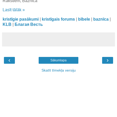
Rakstiem, Baznīcā
Lasīt tālāk »
kristīgie pasākumi
|
kristīgais forums
|
bībele
|
baznīca
|
KLB
|
Благая Весть
‹
›
Sākumlapa
Skatīt tīmekļa versiju