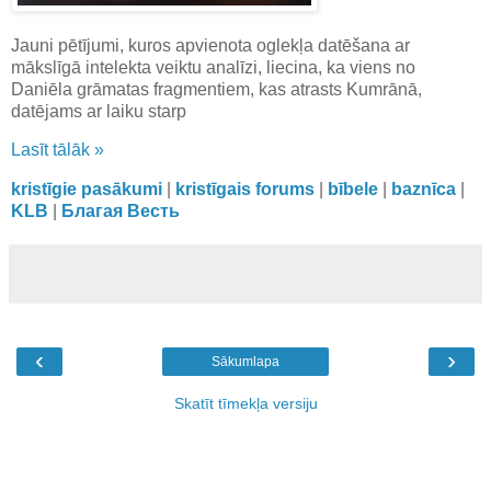
Jauni pētījumi, kuros apvienota oglekļa datēšana ar
mākslīgā intelekta veiktu analīzi, liecina, ka viens no
Daniēla grāmatas fragmentiem, kas atrasts Kumrānā,
datējams ar laiku starp
Lasīt tālāk »
kristīgie pasākumi
|
kristīgais forums
|
bībele
|
baznīca
|
KLB
|
Благая Весть
‹
›
Sākumlapa
Skatīt tīmekļa versiju