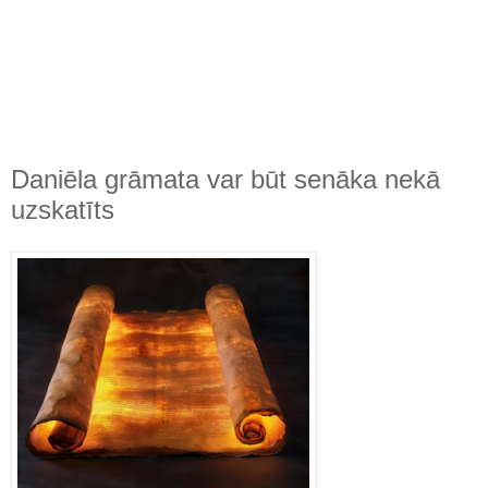
Daniēla grāmata var būt senāka nekā
uzskatīts