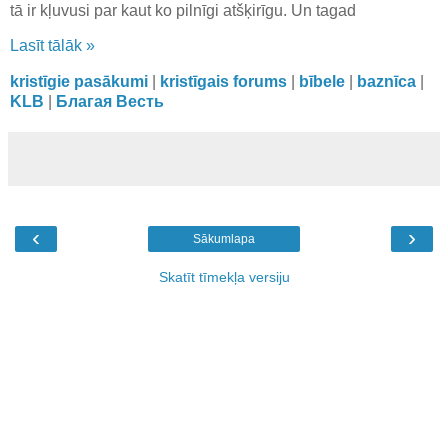
tā ir kļuvusi par kaut ko pilnīgi atšķirīgu. Un tagad
Lasīt tālāk »
kristīgie pasākumi
|
kristīgais forums
|
bībele
|
baznīca
|
KLB
|
Благая Весть
‹
›
Sākumlapa
Skatīt tīmekļa versiju