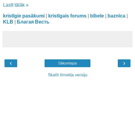
Lasīt tālāk »
kristīgie pasākumi
|
kristīgais forums
|
bībele
|
baznīca
|
KLB
|
Благая Весть
‹
›
Sākumlapa
Skatīt tīmekļa versiju