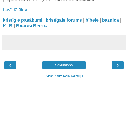
Lasīt tālāk »
kristīgie pasākumi
|
kristīgais forums
|
bībele
|
baznīca
|
KLB
|
Благая Весть
‹
›
Sākumlapa
Skatīt tīmekļa versiju