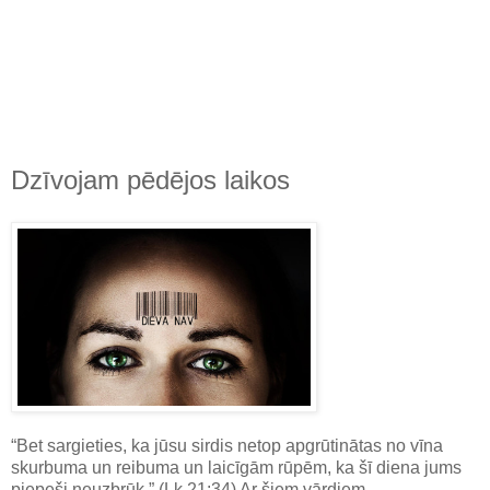
Dzīvojam pēdējos laikos
“Bet sargieties, ka jūsu sirdis netop apgrūtinātas no vīna
skurbuma un reibuma un laicīgām rūpēm, ka šī diena jums
piepeši neuzbrūk.” (Lk.21:34) Ar šiem vārdiem