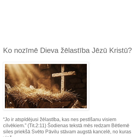
Ko nozīmē Dieva žēlastība Jēzū Kristū?
“Jo ir atspīdējusi žēlastība, kas nes pestīšanu visiem
cilvēkiem.” (Tit.2:11) Šodienas tekstā mēs redzam Bētlemē
siles priekšā Svēto Pāvilu stāvam augstā kancelē, no kuras