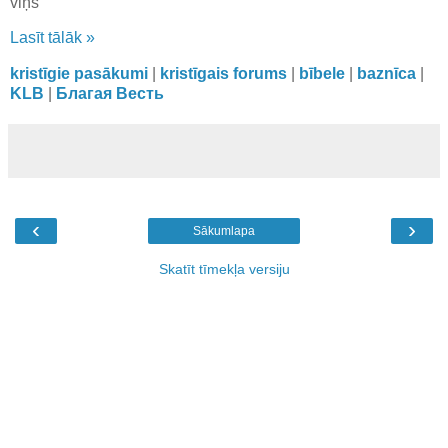
viņš
Lasīt tālāk »
kristīgie pasākumi
|
kristīgais forums
|
bībele
|
baznīca
|
KLB
|
Благая Весть
‹
›
Sākumlapa
Skatīt tīmekļa versiju