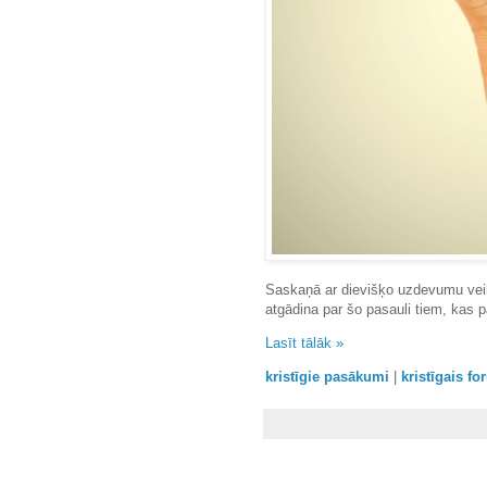
Saskaņā ar dievišķo uzdevumu veik
atgādina par šo pasauli tiem, kas p
Lasīt tālāk »
kristīgie pasākumi
|
kristīgais f