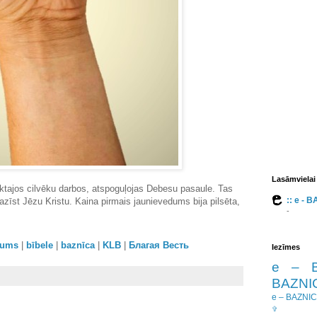
Lasāmvielai
tajos cilvēku darbos, atspoguļojas Debesu pasaule. Tas
:: e - 
azīst Jēzu Kristu. Kaina pirmais jaunievedums bija pilsēta,
-
orums
|
bībele
|
baznīca
|
KLB
|
Благая Весть
Iezīmes
e – 
BAZNIC
e – BAZNI
✞