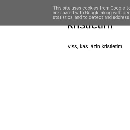
This site uses cookies from Google to 
are shared with Google along with per
statistics, and to detect and address
kristietim
viss, kas jāzin kristietim