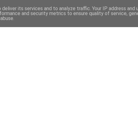
deliver its services and to analyze traffic. Your IP address and
formance and security metrics to ensure quality of service, ge
 abuse.