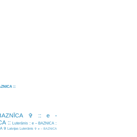
BAZNICA ::
BAZNĪCA ✞
:: e -
A ::
Luterānis
:: e – BAZNICA ::
CA ✞
Latvijas Luterānis
✞ e – BAZNICA