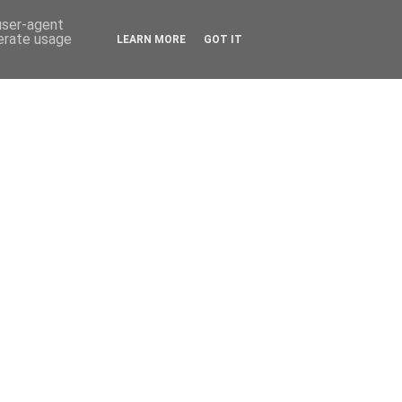
 user-agent
nerate usage
LEARN MORE
GOT IT