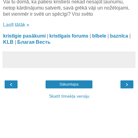
Vai tu domā, ka patiesi kristieši nekad nesajūt ļaunumu,
netop kārdinājumu satverti, savā grēkā vāji un nožēlojami,
bet vienmēr ir svēti un spēcīgi? Visi svēto
Lasīt tālāk »
kristīgie pasākumi
|
kristīgais forums
|
bībele
|
baznīca
|
KLB
|
Благая Весть
‹
›
Sākumlapa
Skatīt tīmekļa versiju