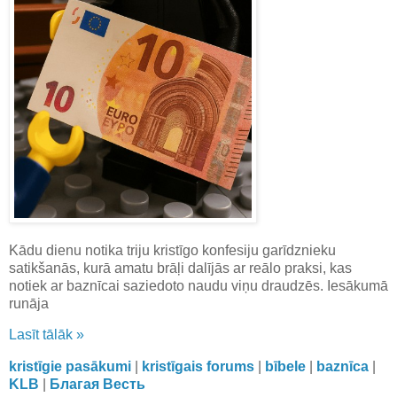
Kādu dienu notika triju kristīgo konfesiju garīdznieku
satikšanās, kurā amatu brāļi dalījās ar reālo praksi, kas
notiek ar baznīcai saziedoto naudu viņu draudzēs. Iesākumā
runāja
Lasīt tālāk »
kristīgie pasākumi
|
kristīgais forums
|
bībele
|
baznīca
|
KLB
|
Благая Весть