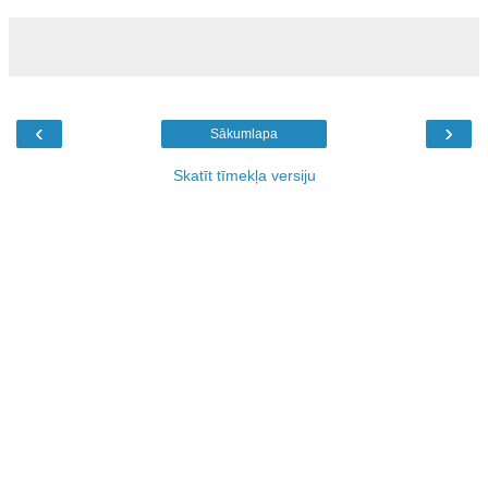
‹
›
Sākumlapa
Skatīt tīmekļa versiju